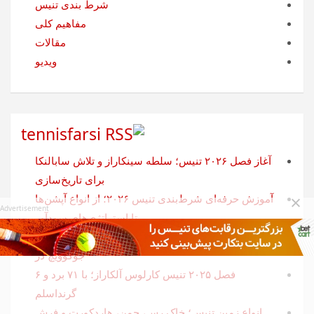
شرط بندی تنیس
مفاهیم کلی
مقالات
ویدیو
tennisfarsi
آغاز فصل ۲۰۲۶ تنیس؛ سلطه سینکاراز و تلاش سابالنکا
برای تاریخ‌سازی
آموزش حرفه‌ای شرط‌بندی تنیس ۲۰۲۶؛ از انواع آپشن‌ها
Advertisement
تا استراتژی‌های سودآور
رنکینگ ATP پایان تنیس ۲۰۲۵: آلکاراز صدر، سینر،
جوکوویچ در
فصل ۲۰۲۵ تنیس کارلوس آلکاراز؛ با ۷۱ برد و ۶
گرنداسلم
انواع زمین تنیس؛ خاک رس، چمن، هاردکورت و فرش