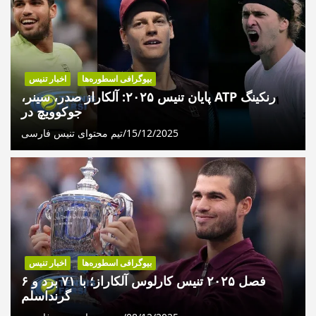
ی
انواع زمین تنیس؛ خاک رس، چمن، هاردکورت و فرش
م
و
ز
ش
بیوگرافی اسطوره‌ها
اخبار تنیس
ه
رنکینگ ATP پایان تنیس ۲۰۲۵: آلکاراز صدر، سینر،
ا
جوکوویچ در
ی
15/12/2025
تیم محتوای تنیس فارسی
د
ن
ی
ا
ی
ت
ن
بیوگرافی اسطوره‌ها
اخبار تنیس
ی
فصل ۲۰۲۵ تنیس کارلوس آلکاراز؛ با ۷۱ برد و ۶
س
گرنداسلم