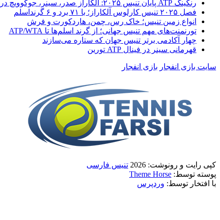
رنکینگ ATP پایان تنیس ۲۰۲۵: آلکاراز صدر، سینر، جوکوویچ در
فصل ۲۰۲۵ تنیس کارلوس آلکاراز؛ با ۷۱ برد و ۶ گرنداسلم
انواع زمین تنیس؛ خاک رس، چمن، هاردکورت و فرش
تورنمنت‌های مهم تنیس جهانی؛ از گرند اسلم‌ها تا ATP/WTA
چهار آکادمی برتر تنیس جهان که ستاره می‌سازند
قهرمانی سینر در فینال ATP تورین
سایت بازی انفجار
بازی انفجار
کپی رایت و رونوشت: 2026
تنیس فارسی
پوسته توسط:
Theme Horse
با افتخار توسط:
وردپرس