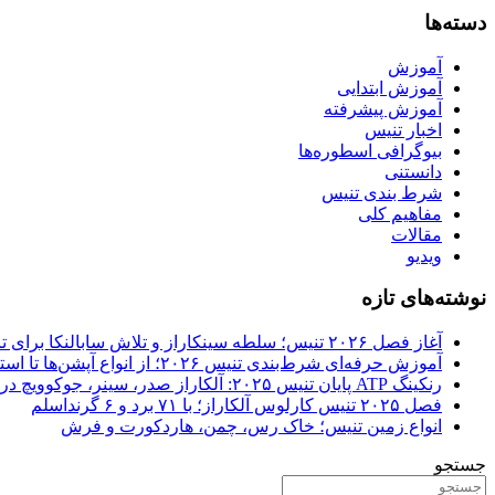
دسته‌ها
آموزش
آموزش ابتدایی
آموزش پیشرفته
اخبار تنیس
بیوگرافی اسطوره‌ها
دانستنی
شرط بندی تنیس
مفاهیم کلی
مقالات
ویدیو
نوشته‌های تازه
آغاز فصل ۲۰۲۶ تنیس؛ سلطه سینکاراز و تلاش سابالنکا برای تاریخ‌سازی
آموزش حرفه‌ای شرط‌بندی تنیس ۲۰۲۶؛ از انواع آپشن‌ها تا استراتژی‌های سودآور
رنکینگ ATP پایان تنیس ۲۰۲۵: آلکاراز صدر، سینر، جوکوویچ در
فصل ۲۰۲۵ تنیس کارلوس آلکاراز؛ با ۷۱ برد و ۶ گرنداسلم
انواع زمین تنیس؛ خاک رس، چمن، هاردکورت و فرش
جستجو