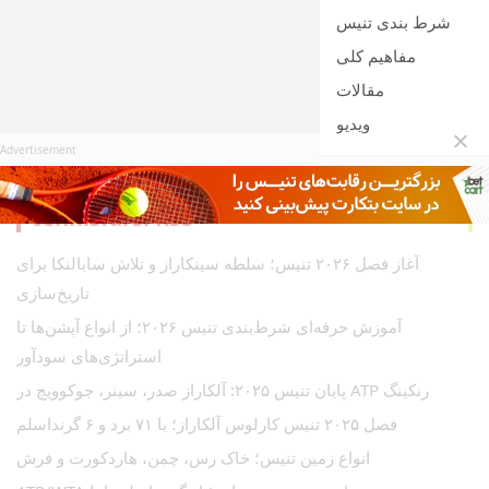
شرط بندی تنیس
مفاهیم کلی
مقالات
ویدیو
Advertisement
tennisfarsi
آغاز فصل ۲۰۲۶ تنیس؛ سلطه سینکاراز و تلاش سابالنکا برای
تاریخ‌سازی
آموزش حرفه‌ای شرط‌بندی تنیس ۲۰۲۶؛ از انواع آپشن‌ها تا
استراتژی‌های سودآور
رنکینگ ATP پایان تنیس ۲۰۲۵: آلکاراز صدر، سینر، جوکوویچ در
فصل ۲۰۲۵ تنیس کارلوس آلکاراز؛ با ۷۱ برد و ۶ گرنداسلم
انواع زمین تنیس؛ خاک رس، چمن، هاردکورت و فرش