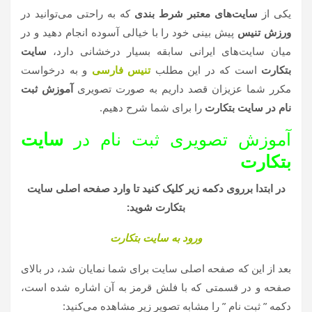
ی
م
یکی از
سایت‌های معتبر شرط بندی
که به راحتی می‌توانید در
و
ورزش تنیس
پیش بینی خود را با خیالی آسوده انجام دهید و در
ز
میان سایت‌های ایرانی سابقه بسیار درخشانی دارد،
سایت
ش
بتکارت
است که در این مطلب
تنیس فارسی
و به درخواست
ه
مکرر شما عزیزان قصد داریم به صورت تصویری
آموزش ثبت
ا
نام در سایت بتکارت
را برای شما شرح دهیم.
ی
آموزش تصویری ثبت نام در
سایت
د
ن
بتکارت
ی
در ابتدا برروی دکمه زیر کلیک کنید تا وارد صفحه اصلی سایت
ا
بتکارت شوید:
ی
ت
ورود به سایت بتکارت
ن
بعد از این که صفحه اصلی سایت برای شما نمایان شد، در بالای
ی
صفحه و در قسمتی که با فلش قرمز به آن اشاره شده است،
س
دکمه ” ثبت نام ” را مشابه تصویر زیر مشاهده می‌کنید: