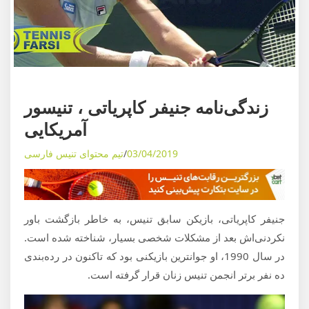
ی
م
و
ز
ش
ه
بیوگرافی اسطوره‌ها
ا
زندگی‌نامه جنیفر کاپریاتی ، تنیسور
ی
آمریکایی
د
03/04/2019
تیم محتوای تنیس فارسی
ن
ی
ا
ی
جنیفر کاپریاتی، بازیکن سابق تنیس، به خاطر بازگشت باور
ت
نکردنی‌اش بعد از مشکلات شخصی بسیار،‌ شناخته شده است.
ن
در سال 1990، او جوانترین بازیکنی بود که تاکنون در رده‌بندی
ی
ده نفر برتر انجمن تنیس زنان قرار گرفته است.
س