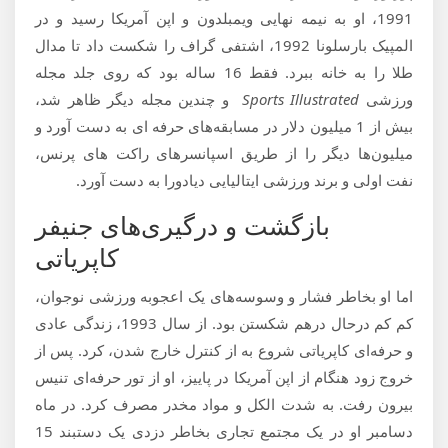
1991، او به نیمه نهایی ویمبلدون و اپن آمریکا رسید و در
المپیک بارسلونا 1992، اشتفی گراف را شکست داد تا مدال
طلا را به خانه ببرد. فقط 16 ساله بود که روی جلد مجله
ورزشی
Sports Illustrated
و چندین مجله دیگر ظاهر شد،
بیش از 1 میلیون دلار در مسابقه‌های حرفه ای به دست آورد و
میلیون‌ها دیگر را از طریق اسپانسر‌های راکت های پرنس،
نفت اولی و برند ورزشی ایتالیایی دیادورا به دست آورد.
بازگشت و درگیری‌های جنیفر
کاپریاتی
اما او بخاطر فشار و وسوسه‌های یک اعجوبه ورزشی نوجوان،
کم کم درحال درهم شکستن بود. از سال 1993، زندگی عادی
و حرفه‌ای کاپریاتی شروع به از کنترل خارج شدن، کرد. پس از
خروج زود هنگام از اپن آمریکا در پاییز، او از تور حرفه‌ای تنیس
بیرون رفت. به شدت الکل و مواد مخدر مصرف کرد. در ماه
دسامبر او در یک مجتمع تجاری بخاطر دزدی یک دستبند 15