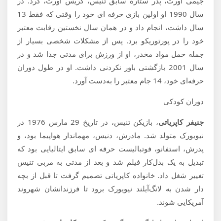
جیمی اورت، پدر ستاره سابق تنیس، کریس اورت، کرد. در
سال 1990 او اولین بازی حرفه ای خود را وقتی که فقط 13
سال داشت، انجام داد و در همان سال نخستین رقابت معتبر
خود را در پورتوریکو برد. پس از مشکلات شخصی بسیار از
جمله حمل مواد مخدر، او از ورزش برای مدتی جدا شد و در
سال 2001 بازگشتی باور نکردنی داشت‌. او در طول دوران
حرفه‌ای خود، 14 جام معتبر را به‌دست آورد.
دوران کودکی
جنیفر کاپریاتی
، بازیکن تنیس، در تاریخ 29 مارس 1976 در
نیویورک متولد شد. مادرش، دنیس، مهماندار هواپیما بود، و
پدرش، استفانو، فوتبالیست حرفه ای سابق ایتالیایی بود که
تبدیل به یک بدل‌کار فیلم شد و بعد از مدتی به مربی تنیس
تغییر شغل داد. خانواده کاپریاتی تصمیم گرفت تا قبل از بچه
دار شدن به لانگ‌آیلند نیویورک برود تا فرزندانشان شهروند
آمریکایی شوند.