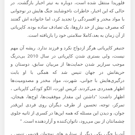
فلوریدا منتقل شده است، دوباره به تیتر اخبار بازگشت. در
حالی که این اخبار، خاطرات ناخوشایند جنگ هایش در نوجوانی
با مواد مخدر و افسردگی را تجدید کرد، اما خانواده اش گفتند
که مصرف بیش از حد دارو‌ها، یک تصادف ساده بوده. کاپریاتی
از آن زمان به بعد،کاملا سلامتی خود را بازیافته است.
جنیفر کاپریاتی هرگز ازدواج نکرد و فرزند ندارد. ریشه آن مهم
نیست، ولی بستری شدن کاپریاتی در سال 2010 بی‌درنگ
موجب سرازیر شدن حمایت‌ها از مربیان سابق، دوستان و
حریفانش در جهان تنیس شد که همگی با او بابت
درگیری‌هایش با جوانی، شهرت، مواد مخدر و مصدومیت‌ها
اظهار همدردی می‌کردند. کریس اورت، الگو کودکی کاپریاتی ،
اظهار داشت: “داشتن این مقدار موفقیت‌ها، اوج‌ها، هیجان،
تمرکز، توجه، تحسین از طرف دیگران روی فردی این‌قدر
جوان، و دیدن این مسئله که همه این‌ها در کسری از ثانیه جلوی
چشمانتان از بین می‌رود، ناتوان‌کننده و آزار‌دهنده است. ”
آندریا جگر، یکی دیگر از ستاره های نوجوان قدیمی تنیس ،