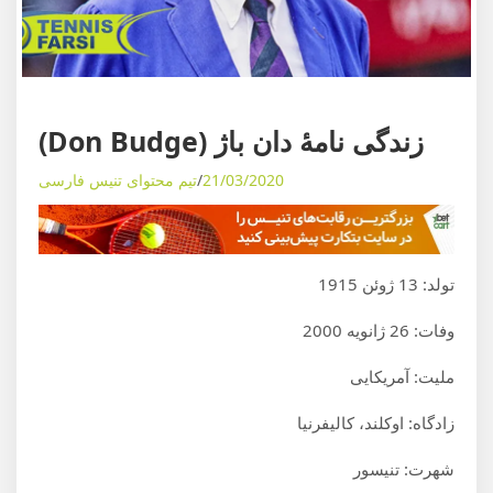
ی
م
و
ز
ش
مقالات
بیوگرافی اسطوره‌ها
ه
زندگی نامۀ دان باژ (Don Budge)
ا
21/03/2020
تیم محتوای تنیس فارسی
ی
د
ن
ی
تولد: 13 ژوئن 1915
ا
وفات: 26 ژانویه 2000
ی
ت
ملیت: آمریکایی
ن
زادگاه: اوکلند، کالیفرنیا
ی
س
شهرت: تنیسور