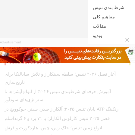
شرط بندی تنیس
مفاهیم کلی
مقالات
ویدیو
Advertisement
tennisfarsi
آغاز فصل ۲۰۲۶ تنیس؛ سلطه سینکاراز و تلاش سابالنکا برای
تاریخ‌سازی
آموزش حرفه‌ای شرط‌بندی تنیس ۲۰۲۶؛ از انواع آپشن‌ها تا
استراتژی‌های سودآور
رنکینگ ATP پایان تنیس ۲۰۲۵: آلکاراز صدر، سینر، جوکوویچ در
فصل ۲۰۲۵ تنیس کارلوس آلکاراز؛ با ۷۱ برد و ۶ گرنداسلم
انواع زمین تنیس؛ خاک رس، چمن، هاردکورت و فرش