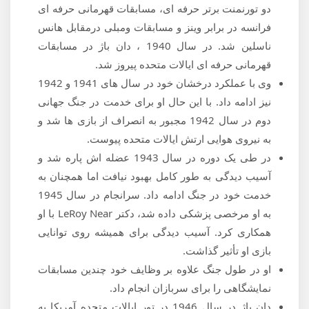
دو تورنمنت برتر حرفه ای، مسابقات قهرمانی حرفه ای
فرانسه در برابر وینز و مسابقات ومبلی درمقابل هانس
ناسلین شد. در سال 1940 ، دان باژ در مسابقات
قهرمانی حرفه ای ایالات متحده پیروز شد.
وی با عملکرد درخشان خود در سال های 1941 و 1942
نیز ادامه داد. با این حال او برای خدمت در جنگ جهانی
دوم در سال 1942 مجبور به انصراف از بازی ها شد و
به نیروی هوایی ارتش ایالات متحده پیوست.
در طی یک دوره در سال 1943 عضله اش پاره شد و
آسیب دیدگی به طور کامل بهبود نیافت اما همچنان به
خدمت خود در جنگ ادامه داد. سرانجام در سال 1945
به او مرخصی پزشکی داده شد، دکتر LeRoy Near با او
همکاری کرد. آسیب دیدگی برای همیشه روی توانایی
بازی او تأثیر گذاشت.
او در طول جنگ علاوه بر وظایف خود چندین مسابقات
نمایشگاهی را برای سربازان انجام داد.
دان باژ در سال 1946 در تور ایالات متحده آمریکا به