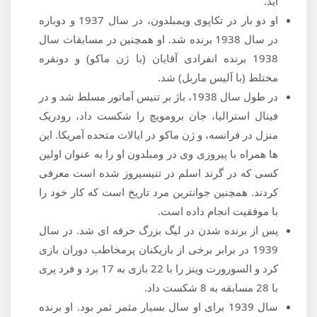
آید.
او دو بار در تکاپوی ویمبلدون، در سال 1937 و دوباره
در سال 1938 برنده شد. او همچنین در مسابقات سال
1938 برنده انفرادی آقایان (با ژن ماكو) و دونفره
مختلط (با آلیس ماربل) شد.
در طول سال 1938، باژ بر تنیس آماتور مسلط شد و در
فینال استرالیا، جان برومویچ را شکست داد، رودریک
منزل در فرانسه، و ژن ماکو در ایالات متحده آمریکا. این
ها همراه با پیروزی وی در ومبلدون او را به عنوان اولین
كسی كه در گرند اسلم در تنیسیروز شده است معرفی
کردند. همچنین جوانترین مرد تاریخ است که کار خود را
با موفقیت انجام داده است.
پس از برنده شدن در لیگ بزرگ حرفه ای شد. در سال
1939 در برابر برخی از بازیکنان پرمخاطب دوران بازی
کرد و السورورت وینز را با 22 بازی به 17 برد و فرد پری
با 28 مسابقه به 8 شکست داد.
سال 1939 برای او سال بسیار مثمر ثمر بود. او برنده