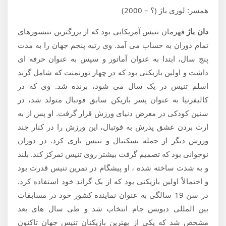
همسر: لوری باژ (؟ – 2000)
دان باژ
قهرمان تنیس آمریکایی بود که از بزرگترین تنیسورهای
تمام دوران به حساب می آمد. وی رتبه پنجم جهان را به مدت
پنج سال، ابتدا به عنوان آماتور و سپس به عنوان حرفه ای
داشت و اولین بازیکنی بود که در چهار تورنمنت که شامل گرند
اسلم تنیس در یک سال می شود، برنده شد. وی که در
کالیفرنیا به عنوان پسر بازیکن سابق فوتبال متولد شد، در
سنین کودکی در معرض دنیای ورزش قرار گرفت. او پس از به
ارث بردن عشق پدرش به فوتبال، این ورزش را در كنار چند
ورزش دیگر از جمله بسكتبال و تنیس بازی كرد. در دوران
نوجوانی بود که تصمیم گرفت بیشتر روی تنیس تمرکز کند. بلند
و به شدت ساخته شده ، او پیشگام در تمرین تنیس قدرت بود
و احتمالاً اولین بازیکنی بود که از بک گراند خود استفاده کرد.
در سن 19 سالگی به عنوان نماینده کشور خود در مسابقات
بین المللی دیویس جام انتخاب شد و طی سال های بعد
مشخص شد که یکی از بهترین بازیکنان تنیس جهان تاکنون