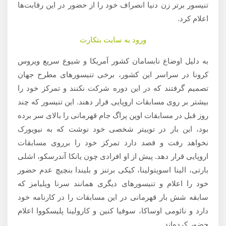
تنیسور برتر زن دنیا انصراف خود را از حضور در این رقابت‌ها
اعلام کرد.
ورود به سایت بتکارت
به دلیل اوضاع نابسامان کشور آمریکا و شیوع سریع ویروس
کرونا در سراسر این کشور، برخی تنیسورهای مطرح جهان
تصمیم گرفتند که در این دوره شرکت نکنند و تمرکز خود را
بیشتر بر روی مسابقات اروپایی قرار دهند. این تنیسور که چند
روز قبل در مسابقات اوپن پراگ جام قهرمانی را بالای سر برده
بود، این بار در توییتر شخصی خود نوشت که به نیویورک
نخواهد رفت و قصد دارد تمرکز خود را برروی مسابقات
اروپایی قرار دهد. پیش از او افرادی چون یانکا آندرسکو، اشلی
بارتی، الینا اسویتولینا، کیکی برتنز و بلیندا بنچیچ عدم حضور
خود را اعلام و تنیسورهای دیگری همانند سرنا ویلیامز که
سابقه شش بار قهرمانی در این مسابقات را در کارنامه خود
دارد و نائومی اوساکا، سوفیا کنین و کارولینا پلیسکووا اعلام
حضور کرده‌اند.