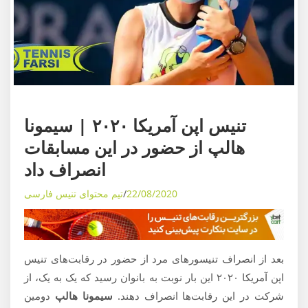
ی
م
و
ز
ش
ه
ا
اخبار تنیس
ی
تنیس اپن آمریکا ۲۰۲۰ | سیمونا
د
هالپ از حضور در این مسابقات
ن
انصراف داد
ی
ا
22/08/2020
تیم محتوای تنیس فارسی
ی
ت
ن
بعد از انصراف تنیسورهای مرد از حضور در رقابت‌های تنیس
ی
اپن آمریکا ۲۰۲۰ این بار نوبت به بانوان رسید که یک به یک، از
س
شرکت در این رقابت‌ها انصراف دهند.
سیمونا هالپ
دومین