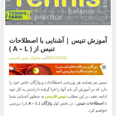
ی
م
و
ز
ش
ه
مفاهیم کلی
آموزش پیشرفته
آموزش ابتدایی
آموزش
ا
آموزش تنیس | آشنایی با اصطلاحات
ی
تنیس از ( A – L )
د
28/12/2020
تیم محتوای تنیس فارسی
ن
ی
ا
ی
تنیس نیز همانند هر ورزشی اصطلاحات و واژگان خاص خود را
ت
دارد که در آموزش آن باید آنها را فرا گرفته تا راحتتر به کار خود
ن
ادامه دهید. در این مطلب
تنیس فارسی
به منظور آشنایی شما
ی
با
اصطلاحات تنیس
، در بخش اول
واژگان ( A – L )
را بررسی
س
خواهیم کرد.