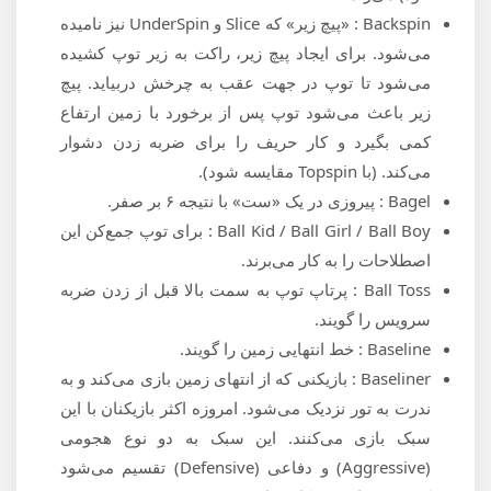
Backspin : «پیچ زیر» که Slice و UnderSpin نیز نامیده
می‌شود. برای ایجاد پیچ زیر، راکت به زیر توپ کشیده
می‌شود تا توپ در جهت عقب به چرخش دربیاید. پیچ
زیر باعث می‌شود توپ پس از برخورد با زمین ارتفاع
کمی بگیرد و کار حریف را برای ضربه زدن دشوار
می‌کند. (با Topspin مقایسه شود).
Bagel : پیروزی در یک «ست» با نتیجه ۶ بر صفر.
‌‌Ball Kid / Ball Girl / Ball Boy : برای توپ جمع‌کن این
اصطلاحات را به کار می‌برند.
Ball Toss : پرتاپ توپ به سمت بالا قبل از زدن ضربه
سرویس را گویند.
Baseline : خط انتهایی زمین را گویند.
Baseliner : بازیکنی که از انتهای زمین بازی می‌کند و به
ندرت به تور نزدیک می‌شود. امروزه اکثر بازیکنان با این
سبک بازی می‌کنند. این سبک به دو نوع هجومی
(Aggressive) و دفاعی (Defensive) تقسیم می‌شود