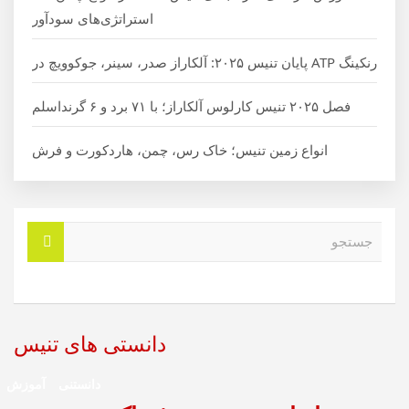
استراتژی‌های سودآور
رنکینگ ATP پایان تنیس ۲۰۲۵: آلکاراز صدر، سینر، جوکوویچ در
فصل ۲۰۲۵ تنیس کارلوس آلکاراز؛ با ۷۱ برد و ۶ گرنداسلم
انواع زمین تنیس؛ خاک رس، چمن، هاردکورت و فرش
ج
س
ت
ج
و
دانستی های تنیس
دانستنی
آموزش