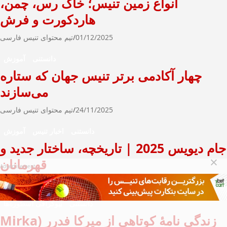
انواع زمین تنیس؛ خاک رس، چمن،
هاردکورت و فرش
01/12/2025
تیم محتوای تنیس فارسی
دانستنی
آموزش
چهار آکادمی برتر تنیس جهان که ستاره
می‌سازند
24/11/2025
تیم محتوای تنیس فارسی
دانستنی
اخبار تنیس
آموزش
جام دیویس 2025 | تاریخچه، ساختار جدید و
قهرمانان
Advertisement
21/07/2025
تیم محتوای تنیس فارسی
دانستنی
بیوگرافی اسطوره‌ها
زندگی نامۀ کوتاهی از میرکا فدرر (Mirka