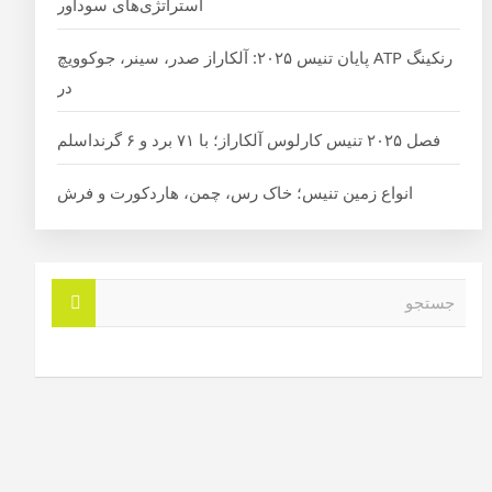
استراتژی‌های سودآور
رنکینگ ATP پایان تنیس ۲۰۲۵: آلکاراز صدر، سینر، جوکوویچ
در
فصل ۲۰۲۵ تنیس کارلوس آلکاراز؛ با ۷۱ برد و ۶ گرنداسلم
انواع زمین تنیس؛ خاک رس، چمن، هاردکورت و فرش
ج
س
ت
ج
و