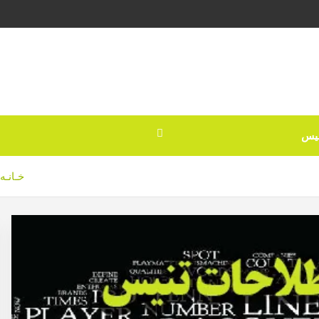
نیس
خـانـه