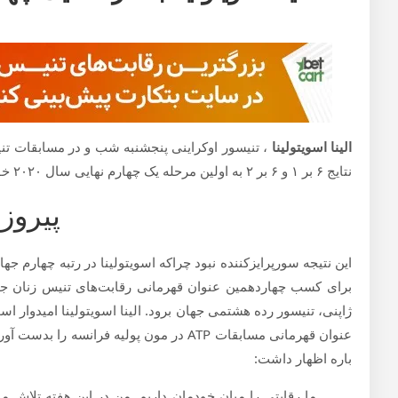
الینا اسویتولینا
نتایج ۶ بر ۱ و ۶ بر ۲ به اولین مرحله یک چهارم نهایی سال ۲۰۲۰ خود صعود کرد.
پیروزی
این نتیجه سورپرایزکننده نبود چراکه اسویتولینا در رتبه چهارم جها
برای کسب چهاردهمین عنوان قهرمانی رقابت‌های تنیس زنان جهان
ژاپنی، تنیسور رده هشتمی جهان برود. الینا اسویتولینا امیدوار
عنوان قهرمانی مسابقات ATP در مون پولیه ف
باره اظهار داشت:
ما رقابتی را میان خودمان داریم. من در این هفته تلاش می‌