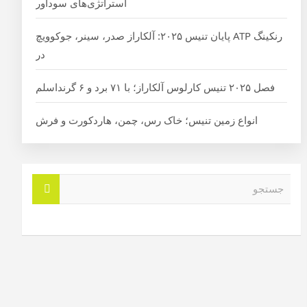
استراتژی‌های سودآور
رنکینگ ATP پایان تنیس ۲۰۲۵: آلکاراز صدر، سینر، جوکوویچ
در
فصل ۲۰۲۵ تنیس کارلوس آلکاراز؛ با ۷۱ برد و ۶ گرنداسلم
انواع زمین تنیس؛ خاک رس، چمن، هاردکورت و فرش
ج
س
ت
ج
و