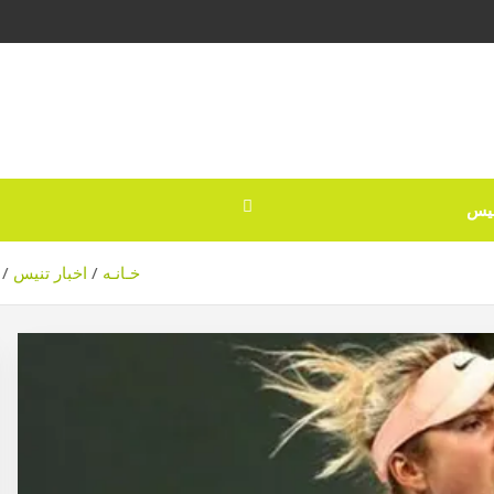
نیس
خـانـه
اخبار تنیس