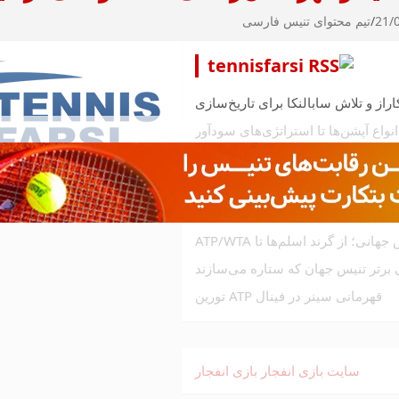
21/
تیم محتوای تنیس فارسی
tennisfarsi
یس؛ خاک رس، چمن، هاردکورت و فرش
ی؛ از گرند اسلم‌ها تا ATP/WTA
 برتر تنیس جهان که ستاره می‌سازند
قهرمانی سینر در فینال ATP تورین
سایت بازی انفجار
بازی انفجار