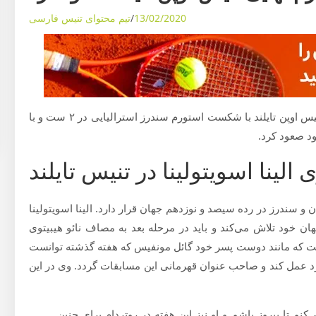
13/02/2020
تیم محتوای تنیس فارسی
، تنیسور اوکراینی پنجشنبه شب و در مسابقات تنیس اوپن تایلند با شکست استورم سندرز استرالیایی در ۲ ست و با
 الینا اسویتولینا در تنیس تایلند
ن و سندرز در رده سیصد و نوزدهم جهان قرار دارد. الینا اسویتولینا
 خود تلاش می‌کند و باید در مرحله بعد به مصاف نائو هیبیتوی
 است که مانند دوست پسر خود گائل مونفیس که هفته گذشته توانست
رانسه را بدست آورد عمل کند و صاحب عنوان قهرمانی این مسابقات گردد. وی در این
کنم تا پیروز باشم و او نیز این هفته در روتردام برای چنین