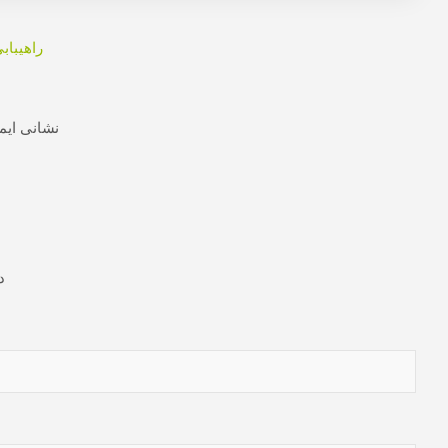
راهبری
راهیباب
نوشته
نشانی ایم
د