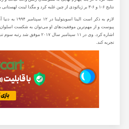
نتایج ۶-۱ و ۶-۳ بر ژیائودی از چین غلبه کرد و مگدا لینت لهستانی مقابل شوای پنگ چنی در ۲ ست و با نتایج ۷-۵ و ۶-۱ به برتری رسید.
پیوست و از مهم‌ترین موفقیت‌های او می‌توان به شکست اسلوان ا
اشاره کرد. وی در ۱۱ سپتامبر سال
تجربه کند.