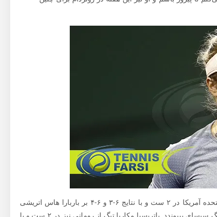
همچنین ژیو وانگ، قهرمان مسابقات تنیس اوپن جوانان ایالات متحده آمریکا در ۲ ست و با نتایج ۶-۳ و ۶-۴ بر باربارا هاس اتریشی
غلبه کرد تا در یک چهارم نهایی به هموطنان زنش وانک کیانگ و ژنگ سیسای بپیوندد. پاتریسیا مکاریا تیگ از رومانی نیز در ۲ ست و با