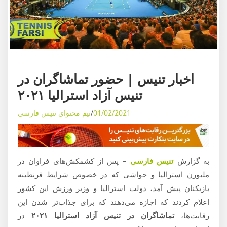
ی
م
و
ز
ش
ه
اخبار تنیس
ا
اخبار تنیس | حضور تماشاگران در
ی
تنیس آزاد استرالیا ۲۰۲۱
د
01/02/2021
تیم محتوای تنیس فارسی
ن
ی
ا
ی
به گزارش
تنیس فارسی
– پس از کشمکش‌های فراوان در
ت
ملبورن استرالیا و حواشی که در خصوص شرایط قرنطینه
ن
بازیکنان پیش آمد، دولت استرالیا و وزیر ورزش این کشور
ی
اعلام کردند که اجازه می‌دهند که برای جذاب‌تر شدن این
س
رقابت‌ها،
تماشاگران در تنیس آزاد استرالیا ۲۰۲۱
در