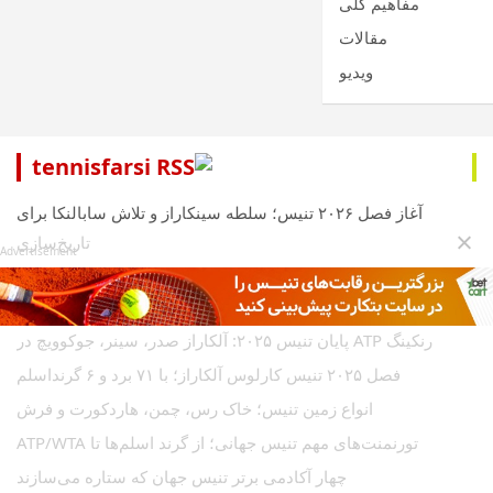
مفاهیم کلی
مقالات
ویدیو
tennisfarsi
آغاز فصل ۲۰۲۶ تنیس؛ سلطه سینکاراز و تلاش سابالنکا برای
تاریخ‌سازی
Advertisement
آموزش حرفه‌ای شرط‌بندی تنیس ۲۰۲۶؛ از انواع آپشن‌ها تا
استراتژی‌های سودآور
رنکینگ ATP پایان تنیس ۲۰۲۵: آلکاراز صدر، سینر، جوکوویچ در
فصل ۲۰۲۵ تنیس کارلوس آلکاراز؛ با ۷۱ برد و ۶ گرنداسلم
انواع زمین تنیس؛ خاک رس، چمن، هاردکورت و فرش
تورنمنت‌های مهم تنیس جهانی؛ از گرند اسلم‌ها تا ATP/WTA
چهار آکادمی برتر تنیس جهان که ستاره می‌سازند