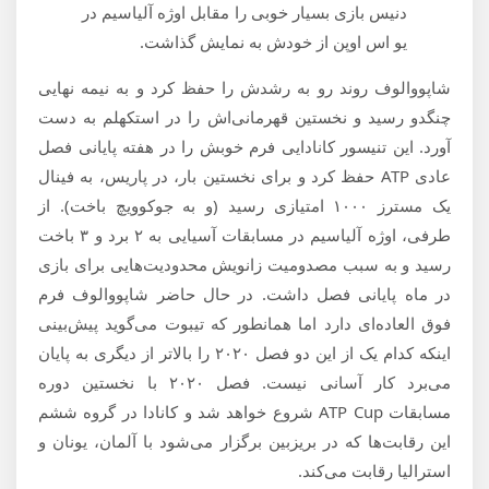
دنیس بازی بسیار خوبی را مقابل اوژه آلیاسیم در
یو اس اوپن از خودش به نمایش گذاشت.
شاپووالوف روند رو به رشدش را حفظ کرد و به نیمه نهایی
چنگدو رسید و نخستین قهرمانی‌اش را در استکهلم به دست
آورد. این تنیسور کانادایی فرم خوبش را در هفته پایانی فصل
عادی ATP حفظ کرد و برای نخستین بار، در پاریس، به فینال
یک مسترز ۱۰۰۰ امتیازی رسید (و به جوکوویچ باخت). از
طرفی، اوژه آلیاسیم در مسابقات آسیایی به ۲ برد و ۳ باخت
رسید و به سبب مصدومیت زانویش محدودیت‌هایی برای بازی
در ماه پایانی فصل داشت. در حال حاضر شاپووالوف فرم
فوق العاده‌ای دارد اما همانطور که تیبوت می‌گوید پیش‌بینی
اینکه کدام یک از این دو فصل ۲۰۲۰ را بالاتر از دیگری به پایان
می‌برد کار آسانی نیست. فصل ۲۰۲۰ با نخستین دوره
مسابقات ATP Cup شروع خواهد شد و کانادا در گروه ششم
این رقابت‌ها که در بریزبین برگزار می‌شود با آلمان، یونان و
استرالیا رقابت می‌کند.