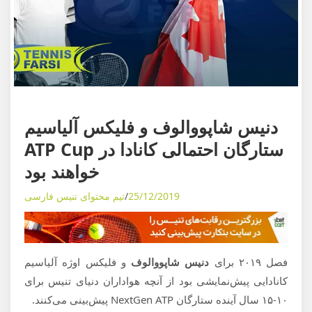
ی
م
و
ز
ش
ه
ا
اخبار تنیس
ی
دنیس شاپووالوف و فلیکس آلیاسیم
د
ستارگان احتمالی کانادا در ATP Cup
ن
خواهند بود
ی
ا
25/12/2019
تیم محتوای تنیس فارسی
ی
ت
ن
فصل ۲۰۱۹ برای
دنیس شاپووالوف
و فلیکس اوژه آلیاسیم
ی
کانادایی پیش‌نمایشی بود از آنچه هواداران دنیای تنیس برای
س
۱۰-۱۵ سال آینده ستارگان NextGen ATP پیش‌بینی می‌کنند.