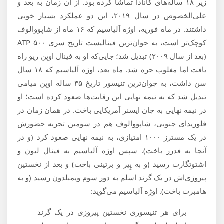
زیر ۱۸ ساله‌های کانادا تماشا کرده بود. از آن زمان به بعد و
علی‌الخصوص در سال ۲۰۱۹، این دو عملکرد بسیار خوبی
داشتند. در ماه فوریه، اوژه آلیاسیم که ۱۶ ماه از شاپووالوف
کوچک‌تر است، به جوان‌ترین فینالیست تاریخ سری ATP ۵۰۰
(بعد از سال ۲۰۰۹) تبدیل شد؛ جایی‌که او به فینال اوپن ریو راه
یافت اما مغلوب جره شد. ماه بعد، اوژه آلیاسیم که ۱۸ سال
سن داشت، به جوان‌ترین تنیسور تاریخ ۳۵ ساله اوپن میامی
تبدیل شد که به نیمه نهایی این رقابت‌ها صعود کرده است؛ او
در نیمه نهایی به جان ایسنر آمریکایی باخت. در همان زمان در
فلوریدای جنوبی، شاپووالوف هم در سومین تجربه حضورش
در یک مسترز ۱۰۰۰ امتیازی، به نیمه نهایی صعود کرد (و در
آنجا به فدرر باخت). سپس اوژه آلیاسیم به فینال لیون و
اشتوتگارت رسید (و به پِیر و برتینی باخت) و بعد از نخستین
پیروزی‌اش در یک گرند اسلم به دور سوم ویمبلدون رسید (و به
هامبرت باخت). اوژه آلیاسیم می‌گوید:
برای هر تنیسوری نخستین پیروزی در یک گرند