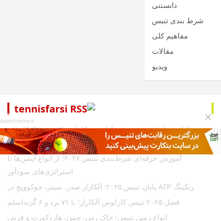
دانستنی
شرط بندی تنیس
مفاهیم کلی
مقالات
ویدیو
tennisfarsi
Advertisement
آغاز فصل ۲۰۲۶ تنیس؛ سلطه سینکاراز و تلاش سابالنکا برای
تاریخ‌سازی
آموزش حرفه‌ای شرط‌بندی تنیس ۲۰۲۶؛ از انواع آپشن‌ها تا
استراتژی‌های سودآور
رنکینگ ATP پایان تنیس ۲۰۲۵: آلکاراز صدر، سینر، جوکوویچ در
فصل ۲۰۲۵ تنیس کارلوس آلکاراز؛ با ۷۱ برد و ۶ گرنداسلم
انواع زمین تنیس؛ خاک رس، چمن، هاردکورت و فرش