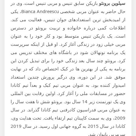
سیلوین برونئو
بازیکن سابق تنیس و مربی تنیس است. وی در
حال حاضر به عنوان مربی شخصی Bianca Andreescu، یکی
از امیدبخش ترین استعدادهای جوان تنیس، فعالیت می کند.
اطلاعات کمی درباره خانواده و تربیت برونئو در دسترس
است. یک بازیکن تنیس متوسط ​​بود و کار خود را به عنوان
مربی خیلی زود در زندگی آغاز کرد. او قبل از اینکه سرپرست
یک برنامه نونهالان شود در باشگاه های مختلف تدریس می
کرد. برونئو چند سال بعد زندگی خود را برای تبدیل کردن این
برنامه به یکی از بهترین ها در کبک اختصاص داد که در نهایت
موفق شد. در این دوره، وی درگیر پرورش چندین استعداد
امیدوار کننده بود. به عنوان مربی تیم کبک و بعداً تیم کانادا
حضور در مسابقات ملی را آغاز کرد. اولین رقابت بین المللی
وی یک تورنمنت زیر 14 سال بود. برونئو شش تا هفت سال را
به عنوان مربی فدراسیون کادرفنی تیم کانادا گذراند. در سال
2009، وی به سمت کاپیتان تیم ارتقاء یافت. تحت هدایت وی،
کانادا در سال 2015 به گروه جهانی اول رسید. در سال 2019
سرمربی بانوان شد.