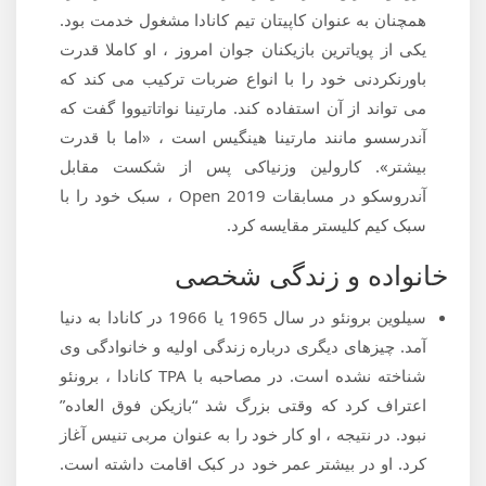
همچنان به عنوان کاپیتان تیم کانادا مشغول خدمت بود.
یکی از پویاترین بازیکنان جوان امروز ، او کاملا قدرت
باورنکردنی خود را با انواع ضربات ترکیب می کند که
می تواند از آن استفاده کند. مارتینا نواتاتیووا گفت که
آندرسسو مانند مارتینا هینگیس است ، «اما با قدرت
بیشتر». کارولین وزنیاکی پس از شکست مقابل
آندروسکو در مسابقات Open 2019 ، سبک خود را با
سبک کیم کلیستر مقایسه کرد.
خانواده و زندگی شخصی
سیلوین برونئو در سال 1965 یا 1966 در کانادا به دنیا
آمد. چیزهای دیگری درباره زندگی اولیه و خانوادگی وی
شناخته نشده است. در مصاحبه با TPA کانادا ، برونئو
اعتراف کرد که وقتی بزرگ شد “بازیکن فوق العاده”
نبود. در نتیجه ، او کار خود را به عنوان مربی تنیس آغاز
کرد. او در بیشتر عمر خود در کبک اقامت داشته است.