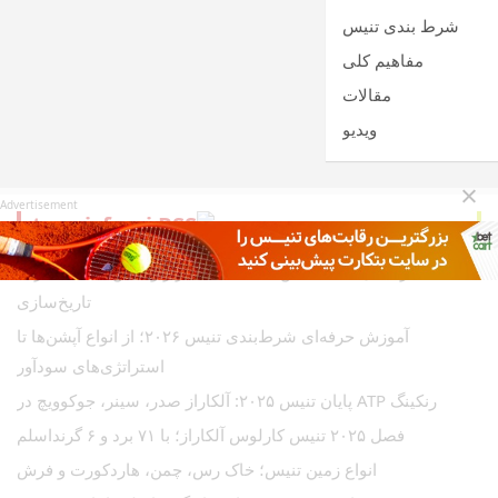
شرط بندی تنیس
مفاهیم کلی
مقالات
ویدیو
Advertisement
tennisfarsi
آغاز فصل ۲۰۲۶ تنیس؛ سلطه سینکاراز و تلاش سابالنکا برای
تاریخ‌سازی
آموزش حرفه‌ای شرط‌بندی تنیس ۲۰۲۶؛ از انواع آپشن‌ها تا
استراتژی‌های سودآور
رنکینگ ATP پایان تنیس ۲۰۲۵: آلکاراز صدر، سینر، جوکوویچ در
فصل ۲۰۲۵ تنیس کارلوس آلکاراز؛ با ۷۱ برد و ۶ گرنداسلم
انواع زمین تنیس؛ خاک رس، چمن، هاردکورت و فرش