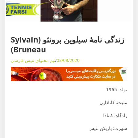
ی
م
و
ز
ش
مقالات
دانستنی
بیوگرافی اسطوره‌ها
اخبار تنیس
ه
زندگی نامۀ سیلوین برونئو (Sylvain
ا
Bruneau)
ی
03/08/2020
تیم محتوای تنیس فارسی
د
ن
ی
ا
تولد: 1965
ی
ت
ملیت: کانادایی
ن
زادگاه: کانادا
ی
س
شهرت: بازیکن تنیس