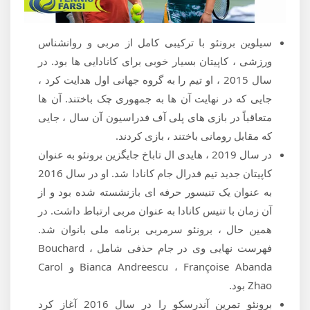
سیلوین برونئو با ترکیبی کامل از مربی و روانشناس
ورزشی ، کاپیتان بسیار خوبی برای کانادایی ها بود. در
سال 2015 ، او تیم را به گروه جهانی اول هدایت کرد ،
جایی که در نهایت آن ها به جمهوری چک باختند. آن ها
متعاقباً در بازی های پلی آف فدراسیون آن سال ، جایی
که مقابل رومانی باختند ، بازی کردند.
در سال 2019 ، هایدی ال تاباخ جایگزین برونئو به عنوان
کاپیتان جدید تیم فدرال جام کانادا شد. او در سال 2016
به عنوان یک تنیسور حرفه ای بازنشسته شده بود و از
آن زمان با تنیس کانادا به عنوان مربی ارتباط داشت. در
همین حال ، برونئو سرمربی برنامه ملی بانوان شد.
فهرست نهایی وی در جام حذفی شامل Bouchard ،
Bianca Andreescu ، Françoise Abanda و Carol
Zhao بود.
برونئو تمرین آندرسکو را در سال 2016 آغاز کرد