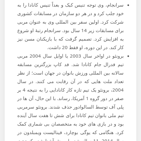
سرانجام، وی توجه تنیس کبک و بعداً تنیس کانادا را به
خود جلب کرد و در هر دو سازمان در مسابقات کشوری
شرکت کرد. اولین سفر بین المللی وی به عنوان مربی
برای مسابقات زیر 14 سال بود. سرانجام رتبۀ او شروع
به افزایش کرد. تصمیم گرفت که با بازیکنان مسن نیز
کار کند. در این دوره، او فقط 20 داشت.
برونئو در اواخر سال 2003 یا اوایل سال 2004 مربی
تیم فدرال جام کانادا شد. فد کاپ بزرگترین مسابقه
سالانه بین المللی ورزش بانوان در جهان است؛ از نظر
تعداد ملت هایی که در آن رقابت می کنند. در سال
2004، برونئو یک تیم تازه کار کانادایی را به نتیجه 4 بر
صفر در دور گروه 1 آمریکا، رساند. با این حال، آن ها در
پلی آف توسط السالوادور حذف شدند. برونئو سرمربی
تیم ملی بانوان تیم کانادا برای شش تا هفت سال آینده
بود و در بازی های خود به متخصصان بی شماری کمک
کرد. هنگامی که یوگی بوچارد، فینالیست ویمبلدون در
سال 2014، 11 ساله شد، با برونئو آشنا شد ، که تحت