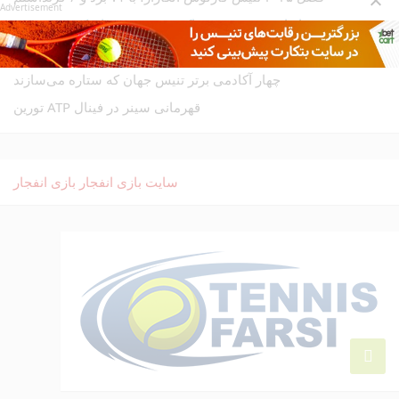
Advertisement
انواع زمین تنیس؛ خاک رس، چمن، هاردکورت و فرش
تورنمنت‌های مهم تنیس جهانی؛ از گرند اسلم‌ها تا ATP/WTA
چهار آکادمی برتر تنیس جهان که ستاره می‌سازند
قهرمانی سینر در فینال ATP تورین
سایت بازی انفجار
بازی انفجار