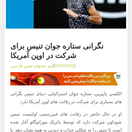
ی
م
و
ز
ش
ه
اخبار تنیس
ا
نگرانی ستاره جوان تنیس برای
ی
شرکت در اوپن آمریکا
د
05/07/2020
تیم محتوای تنیس فارسی
ن
ی
ا
ی
الکسی پاپیرین، ستاره جوان استرالیایی دنیای تنیس نگرانی
ت
های بسیاری برای شرکت در رقابت های اوپن آمریکا دارد.
ن
ی
او در حال حاضر در رقابت های غیررسمی اولتیمت تنیس
س
شوداون شرکت دارد که توسط پاتریک موراتوگلو آغاز شده
است تا تنیس را به شکلی جذاب و دیدنی به همه نشان دهد. با