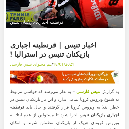
ی
م
و
ز
قرنطینه اجباری بازیکنان تنیس
ش
ه
اخبار تنیس
ا
اخبار تنیس | قرنطینه اجباری
ی
بازیکنان تنیس در استرالیا !
د
18/01/2021
تیم محتوای تنیس فارسی
ن
ی
ا
ی
به گزارش
تنیس فارسی
– به نظر می‌رسد که حواشی مربوط
ت
به شیوع ویروس کرونا تمامی ندارد و این بار بازیکنان تنیس در
ن
خطر ابتلا به ویروس کرونا قرار گرفتند و حال باید
قرنطینه
ی
اجباری بازیکنان تنیس
اجرا شود تا مسئولین از عدم ابتلا به
س
ویروس کرونای هریک از بازیکنان مطمئن شوند و امکان