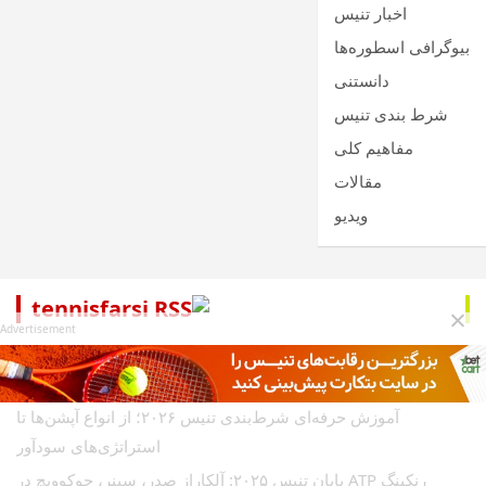
اخبار تنیس
بیوگرافی اسطوره‌ها
دانستنی
شرط بندی تنیس
مفاهیم کلی
مقالات
ویدیو
tennisfarsi
Advertisement
آغاز فصل ۲۰۲۶ تنیس؛ سلطه سینکاراز و تلاش سابالنکا برای
تاریخ‌سازی
آموزش حرفه‌ای شرط‌بندی تنیس ۲۰۲۶؛ از انواع آپشن‌ها تا
استراتژی‌های سودآور
رنکینگ ATP پایان تنیس ۲۰۲۵: آلکاراز صدر، سینر، جوکوویچ در